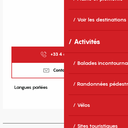
Voir les destinations
Activités
+33 4 68 73 72
▒▒
Balades incontourna
Contactez-nous
Randonnées pédestr
Langues parlées
Langues parlées
Vélos
Sites touristiques