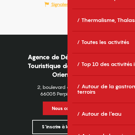
Signaler une erreur
Thermalisme, Thalas
Toutes les activités
Agence de Développement
Top 10 des activités
Touristique des Pyrénées-
Orientales
Autour de la gastron
2, boulevard des Pyrénées
terroirs
66005 Perpignan Cedex
Nous contacter
Autour de l'eau
S'inscrire à la newsletter