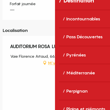
Destination
Forfait journée
—
Incontournables
Localisation
Pass Découvertes
AUDITORIUM ROSA LUXEMBOURG
Pyrénées
Voie Florence Artaud, 66140 Canet-en-Roussillon
M'y rendre
Méditerranée
Perpignan
Plaine et piémonts