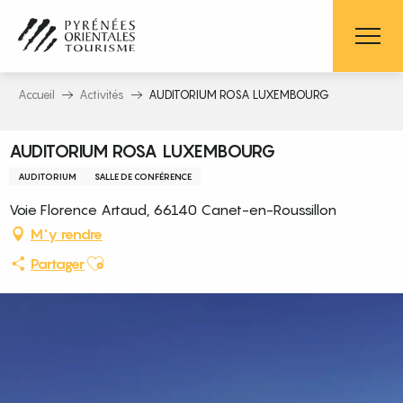
Aller
au
contenu
principal
Accueil
Activités
AUDITORIUM ROSA LUXEMBOURG
AUDITORIUM ROSA LUXEMBOURG
AUDITORIUM
SALLE DE CONFÉRENCE
Voie Florence Artaud, 66140 Canet-en-Roussillon
M'y rendre
Ajouter aux favoris
Partager