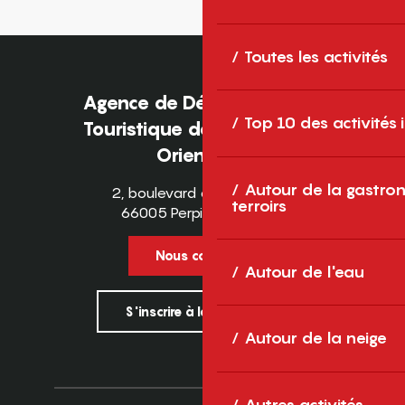
Toutes les activités
Agence de Développement
Top 10 des activités
Touristique des Pyrénées-
Orientales
Autour de la gastron
2, boulevard des Pyrénées
terroirs
66005 Perpignan Cedex
Nous contacter
Autour de l'eau
S'inscrire à la newsletter
Autour de la neige
Autres activités