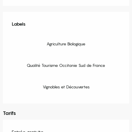
Offres de prestations
Labels
Labels
Agriculture Biologique
Qualité Tourisme Occitanie Sud de France
Vignobles et Découvertes
Tarifs
Entrée gratuite