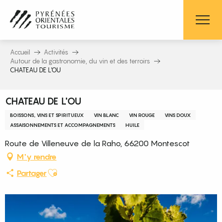
Aller
au
contenu
principal
Accueil
Activités
Autour de la gastronomie, du vin et des terroirs
CHATEAU DE L'OU
CHATEAU DE L'OU
BOISSONS, VINS ET SPIRITUEUX
VIN BLANC
VIN ROUGE
VINS DOUX
ASSAISONNEMENTS ET ACCOMPAGNEMENTS
HUILE
Route de Villeneuve de la Raho, 66200 Montescot
M'y rendre
Ajouter aux favoris
Partager