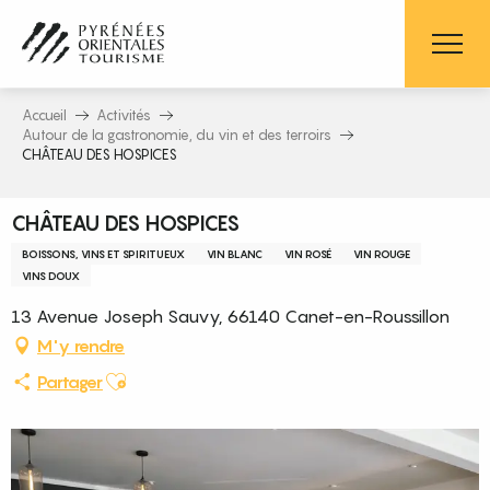
Aller
au
contenu
principal
Accueil
Activités
Autour de la gastronomie, du vin et des terroirs
CHÂTEAU DES HOSPICES
CHÂTEAU DES HOSPICES
BOISSONS, VINS ET SPIRITUEUX
VIN BLANC
VIN ROSÉ
VIN ROUGE
VINS DOUX
13 Avenue Joseph Sauvy, 66140 Canet-en-Roussillon
M'y rendre
Ajouter aux favoris
Partager