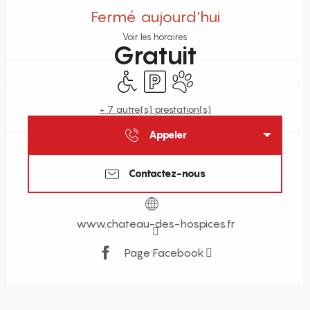
Fermé aujourd'hui
Voir les horaires
Gratuit
Accès handicapés
Parking
Animaux acceptés
+ 7 autre(s) prestation(s)
Appeler
Contactez-nous
www.chateau-des-hospices.fr
Page Facebook