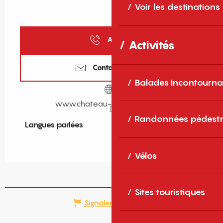
Voir les destinations
Appeler
Activités
Contactez-nous
Balades incontourna
www.chateau-des-hospices.fr
Randonnées pédestr
Langues parlées
Langues parlées
Vélos
Sites touristiques
Signaler une erreur