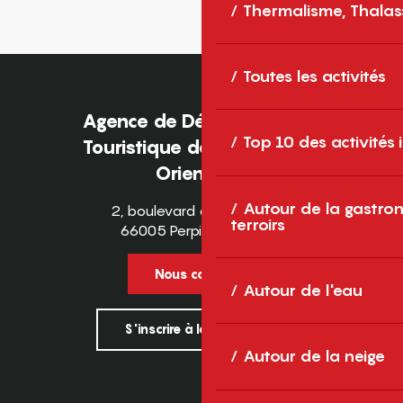
Thermalisme, Thalas
Toutes les activités
Agence de Développement
Top 10 des activités
Touristique des Pyrénées-
Orientales
Autour de la gastron
2, boulevard des Pyrénées
terroirs
66005 Perpignan Cedex
Nous contacter
Autour de l'eau
S'inscrire à la newsletter
Autour de la neige