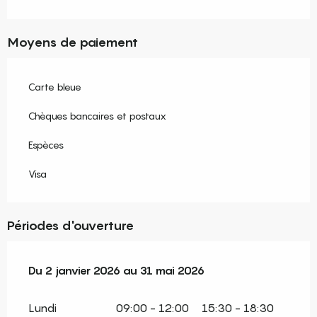
Moyens de paiement
Carte bleue
Chèques bancaires et postaux
Espèces
Visa
Périodes d'ouverture
Du
Du
2 janvier 2026
2 janvier 2026
au
au
31 mai 2026
31 mai 2026
Lundi
09:00 - 12:00
15:30 - 18:30