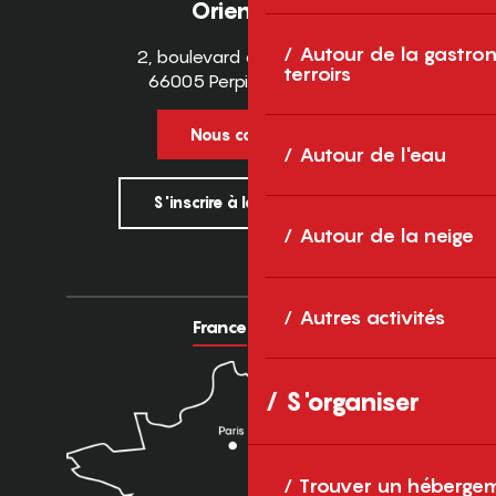
Orientales
Autour de la gastron
2, boulevard des Pyrénées
terroirs
66005 Perpignan Cedex
Nous contacter
Autour de l'eau
S'inscrire à la newsletter
Autour de la neige
Autres activités
France
Europe
S'organiser
Trouver un héberge