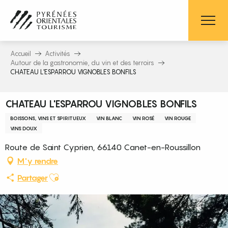
Aller
au
contenu
principal
Accueil
Activités
Autour de la gastronomie, du vin et des terroirs
CHATEAU L'ESPARROU VIGNOBLES BONFILS
CHATEAU L'ESPARROU VIGNOBLES BONFILS
BOISSONS, VINS ET SPIRITUEUX
VIN BLANC
VIN ROSÉ
VIN ROUGE
VINS DOUX
Route de Saint Cyprien, 66140 Canet-en-Roussillon
M'y rendre
Ajouter aux favoris
Partager