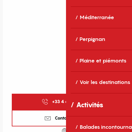
Méditerranée
Perpignan
Plaine et piémonts
Voir les destinations
+33 4 68 73 30
▒▒
Activités
Contactez-nous
Balades incontourna