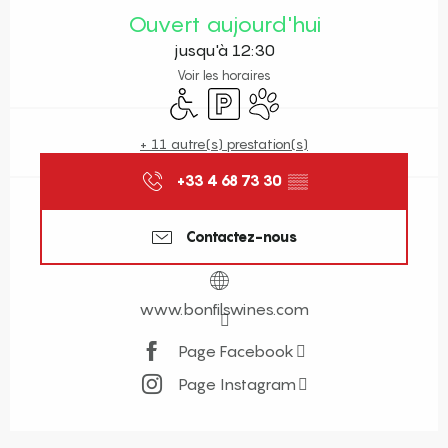
Ouvert aujourd'hui
jusqu'à 12:30
Voir les horaires
Accès handicapés
Parking
Animaux acceptés
+ 11 autre(s) prestation(s)
+33 4 68 73 30
▒▒
Contactez-nous
www.bonfilswines.com
Page Facebook
Page Instagram