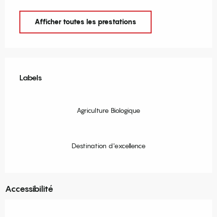
Afficher toutes les prestations
Offres de prestations
Labels
Labels
Agriculture Biologique
Destination d'excellence
Accessibilité