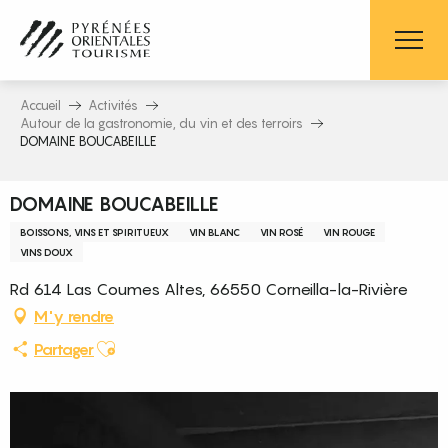
Aller
au
contenu
principal
Accueil
Activités
Autour de la gastronomie, du vin et des terroirs
DOMAINE BOUCABEILLE
DOMAINE BOUCABEILLE
BOISSONS, VINS ET SPIRITUEUX
VIN BLANC
VIN ROSÉ
VIN ROUGE
VINS DOUX
Rd 614 Las Coumes Altes, 66550 Corneilla-la-Rivière
M'y rendre
Ajouter aux favoris
Partager