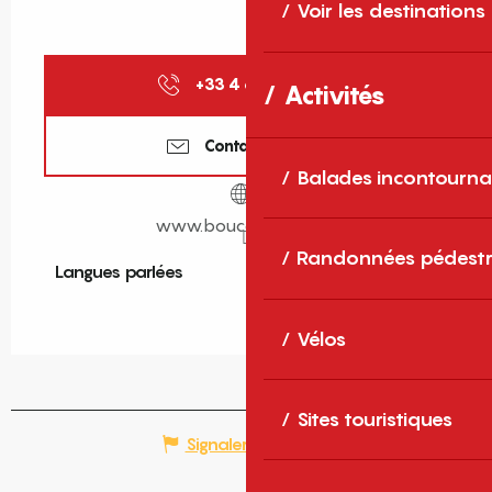
Voir les destinations
+33 4 68 61 30
▒▒
Activités
Contactez-nous
Balades incontourna
www.boucabeille.com
Randonnées pédestr
Langues parlées
Langues parlées
Vélos
Sites touristiques
Signaler une erreur