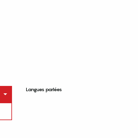
Langues parlées
Langues parlées