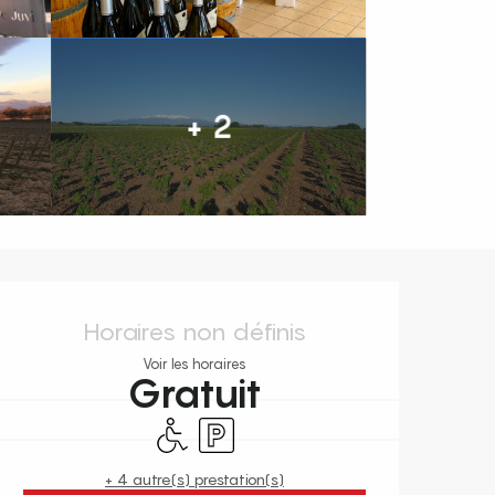
+ 2
Ouverture et coordonnées
Horaires non définis
Voir les horaires
Gratuit
Accès handicapés
Parking
+ 4 autre(s) prestation(s)