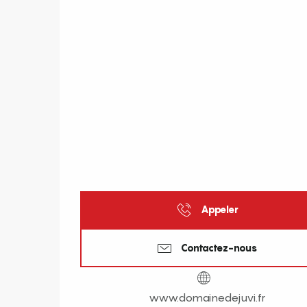
Appeler
Contactez-nous
www.domainedejuvi.fr