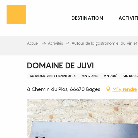
Aller
au
DESTINATION
ACTIVIT
contenu
principal
Accueil
Activités
Autour de la gastronomie, du vin et 
DOMAINE DE JUVI
BOISSONS, VINS ET SPIRITUEUX
VIN BLANC
VIN ROSÉ
VIN ROUG
8 Chemin du Plas, 66670 Bages
M'y rendre