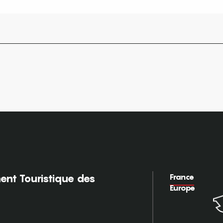
France
nt Touristique des
Europe