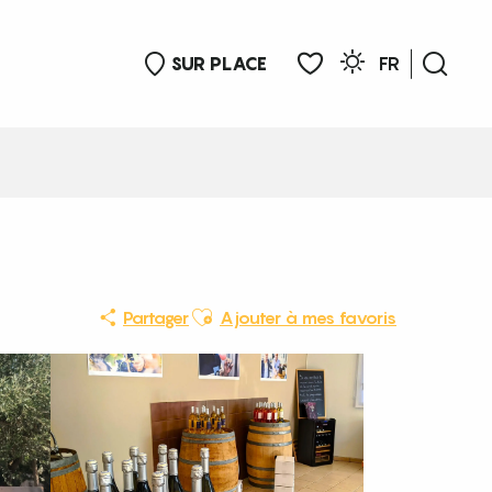
SUR PLACE
FR
Rech
Voir les favoris
Ajouter aux favoris
Partager
Ajouter à mes favoris