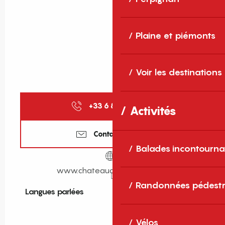
Plaine et piémonts
Voir les destinations
+33 6 84 11 44
▒▒
Activités
Contactez-nous
Balades incontourna
www.chateaudevilleclare.com
Randonnées pédestr
Langues parlées
Langues parlées
Vélos