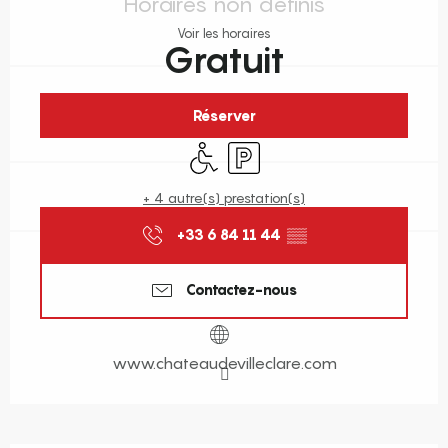
Horaires non définis
Voir les horaires
Gratuit
Réserver
Accès handicapés
Parking
+ 4 autre(s) prestation(s)
+33 6 84 11 44
▒▒
Contactez-nous
www.chateaudevilleclare.com