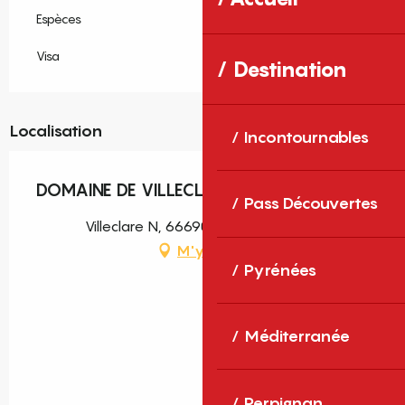
Espèces
Visa
Destination
Localisation
Incontournables
DOMAINE DE VILLECLARE
Pass Découvertes
Villeclare N, 66690 Palau-del-Vidre
M'y rendre
Pyrénées
Méditerranée
Perpignan