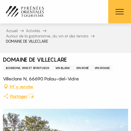
Aller
au
contenu
principal
Accueil
Activités
Autour de la gastronomie, du vin et des terroirs
DOMAINE DE VILLECLARE
DOMAINE DE VILLECLARE
BOISSONS, VINS ET SPIRITUEUX
VIN BLANC
VIN ROSÉ
VIN ROUGE
Villeclare N, 66690 Palau-del-Vidre
M'y rendre
Ajouter aux favoris
Partager