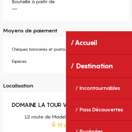
Bouteille à partir de
—
Moyens de paiement
Accueil
Chèques bancaires et postaux
Espèces
Destination
Localisation
Incontournables
DOMAINE LA TOUR VIEILLE
Pass Découvertes
12 route de Madeloc, 66190 Collioure
M'y rendre
Pyrénées