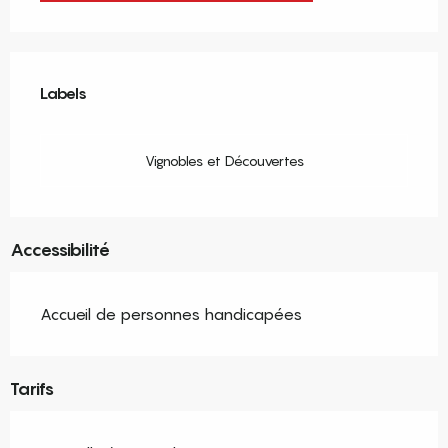
Offres de prestations
Labels
Labels
Vignobles et Découvertes
Accessibilité
Accueil de personnes handicapées
Tarifs