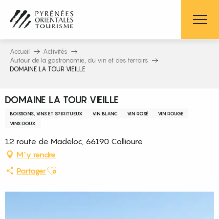
Aller
au
contenu
principal
Accueil
Activités
Autour de la gastronomie, du vin et des terroirs
DOMAINE LA TOUR VIEILLE
DOMAINE LA TOUR VIEILLE
BOISSONS, VINS ET SPIRITUEUX
VIN BLANC
VIN ROSÉ
VIN ROUGE
VINS DOUX
12 route de Madeloc, 66190 Collioure
M'y rendre
Ajouter aux favoris
Partager