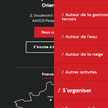
Orientales
Autour de la gastron
2, boulevard des Pyrénées
terroirs
66005 Perpignan Cedex
Nous contacter
Autour de l'eau
S'inscrire à la newsletter
Autour de la neige
Autres activités
France
Europe
S'organiser