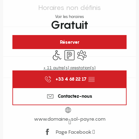
Horaires non définis
Voir les horaires
Gratuit
Réserver
Accès handicapés
Parking
Animaux acceptés
+ 11 autre(s) prestation(s)
+33 4 68 22 17
▒▒
Contactez-nous
www.domaine-sol-payre.com
Page Facebook