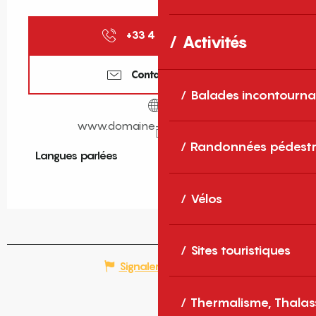
+33 4 68 22 17
▒▒
Activités
Contactez-nous
Balades incontourna
www.domaine-sol-payre.com
Randonnées pédestr
Langues parlées
Langues parlées
Vélos
Sites touristiques
Signaler une erreur
Thermalisme, Thalas