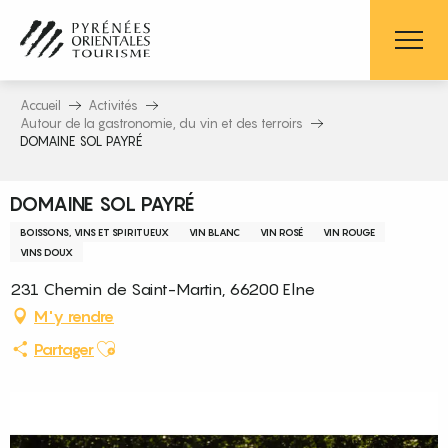
Aller
au
contenu
principal
Accueil
Activités
Autour de la gastronomie, du vin et des terroirs
DOMAINE SOL PAYRÉ
DOMAINE SOL PAYRÉ
BOISSONS, VINS ET SPIRITUEUX
VIN BLANC
VIN ROSÉ
VIN ROUGE
VINS DOUX
231 Chemin de Saint-Martin, 66200 Elne
M'y rendre
Ajouter aux favoris
Partager