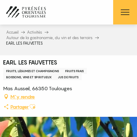
Aller
au
contenu
principal
Accueil
Activités
Autour de la gastronomie, du vin et des terroirs
EARL LES FAUVETTES
EARL LES FAUVETTES
FRUITS, LÉGUMES ET CHAMPIGNONS
FRUITS FRAIS
BOISSONS, VINS ET SPIRITUEUX
JUS DE FRUITS
Mas Ausseil, 66350 Toulouges
M'y rendre
Ajouter aux favoris
Partager