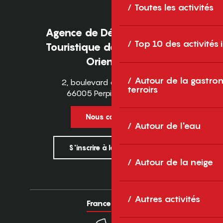
Toutes les activités
Agence de Développement
Top 10 des activités
Touristique des Pyrénées-
Orientales
Autour de la gastron
2, boulevard des Pyrénées
terroirs
66005 Perpignan Cedex
Nous contacter
Autour de l'eau
S'inscrire à la newsletter
Autour de la neige
Autres activités
France
Europe