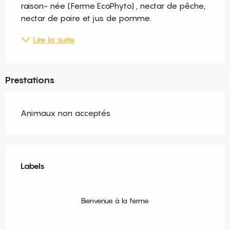
raison- née (Ferme EcoPhyto) , nectar de pêche, 
nectar de poire et jus de pomme.
Lire la suite
Prestations
Animaux non acceptés
Offres de prestations
Labels
Labels
Bienvenue à la ferme