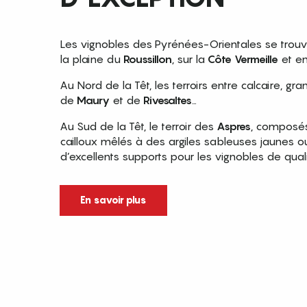
Les vignobles des Pyrénées-Orientales se trou
la plaine du
Roussillon
, sur la
Côte Vermeille
et e
Au Nord de la Têt, les terroirs entre calcaire, gra
de
Maury
et de
Rivesaltes
…
Au Sud de la Têt, le terroir des
Aspres
, composés
cailloux mêlés à des argiles sableuses jaunes o
d’excellents supports pour les vignobles de quali
En savoir plus