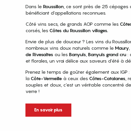
Dans le
Roussillon
, ce sont près de 25 cépages 
bénéficiant d’appellations reconnues.
Côté vins secs, de grands AOP comme les
Côtes
corsés, les
Côtes du Roussillon villages.
Envie de plus de douceur ? Les vins du Roussillo
nombreux vins doux naturels comme le
Maury
,
de Rivesaltes
ou les
Banyuls
,
Banyuls grand cru
:
et florales, un vrai délice aux saveurs d’été à d
Prenez le temps de goûter également aux IGP :
la
Côte-Vermeille
à ceux des
Côtes-Catalanes
, 
souples et doux, c’est un véritable concentré d
verre !
En savoir plus