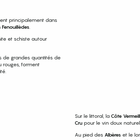
vent principalement dans
n
Fenouillèdes
.
nite et schiste autour
 de grandes quantités de
u rouges, forment
té.
Sur le littoral, la
Côte Vermeil
Cru
pour le vin doux nature
Au pied des
Albères
et le l