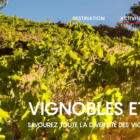
Aller
au
DESTINATION
ACTIVIT
contenu
principal
VIGNOBLES E
SAVOUREZ TOUTE LA DIVERSITÉ DES 