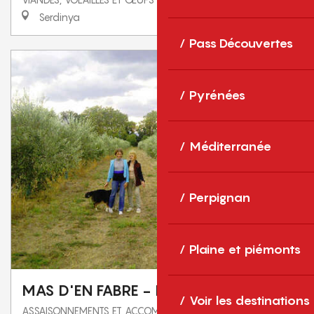
Serdinya
Pass Découvertes
Pyrénées
Méditerranée
Perpignan
Plaine et piémonts
MAS D'EN FABRE - HUILE DES ORGUES
Voir les destinations
ASSAISONNEMENTS ET ACCOMPAGNEMENTS