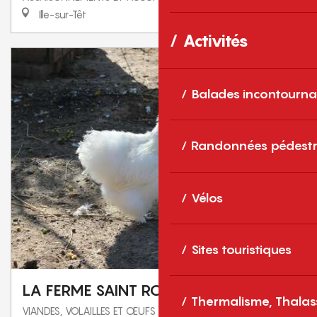
Ille-sur-Têt
Activités
Balades incontourna
Randonnées pédestr
Vélos
Sites touristiques
LA FERME SAINT ROCH
Thermalisme, Thalas
VIANDES, VOLAILLES ET ŒUFS