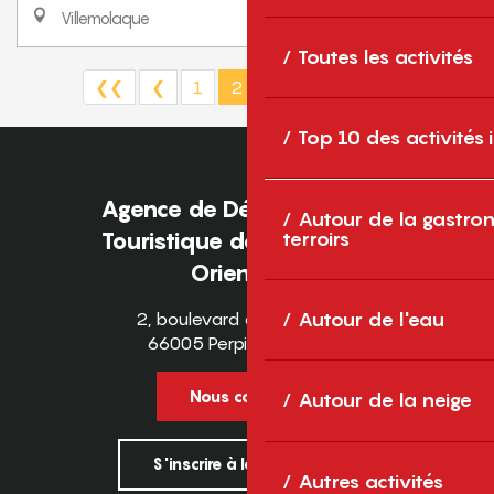
Villemolaque
Toutes les activités
❮❮
❮
1
2
3
4
5
❯
❯❯
Top 10 des activités
Agence de Développement
Autour de la gastron
terroirs
Touristique des Pyrénées-
Orientales
Autour de l'eau
2, boulevard des Pyrénées
66005 Perpignan Cedex
Nous contacter
Autour de la neige
S'inscrire à la newsletter
Autres activités