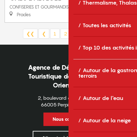
Thermalisme, Thalas
CONFISERIES ET GOURMANDISES
Prades
Toutes les activités
❮❮
❮
1
2
3
4
5
❯
❯❯
Top 10 des activités
Agence de Développement
Autour de la gastron
Touristique des Pyrénées-
terroirs
Orientales
2, boulevard des Pyrénées
Autour de l'eau
66005 Perpignan Cedex
Nous contacter
Autour de la neige