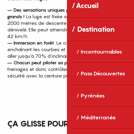
Accueil
– Des sensations uniques garanties pour petits et
grands !
La luge est fixée sur un monorail qui dévale
2000 mètres de descente, sur 430 mètres de
Destination
dénivelé. Elle peut atteindre la vitesse maximum de
42 km/h.
– Immersion en forêt.
Le circuit serpente en forêt,
enchaînant les courbes et des descentes pouvant
Incontournables
aller jusqu’à 70% d’inclinaison.
– Chacun peut piloter sa propre luge !
Gérer ses
freinages et donc contrôler sa vitesse, en toute
Pass Découvertes
sécurité avec la ceinture prévue à cet effet !
Pyrénées
Méditerranée
ÇA GLISSE POUR TOUS !