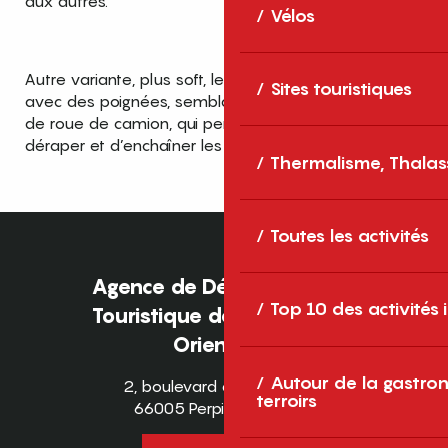
aux autres.
Vélos
Autre variante, plus soft, le snowtubing, une bouée
Sites touristiques
avec des poignées, semblable à une chambre à air
de roue de camion, qui permet de tourner, de
déraper et d’enchaîner les courbes.
Thermalisme, Thalas
Toutes les activités
Agence de Développement
Top 10 des activités
Touristique des Pyrénées-
Orientales
Autour de la gastron
2, boulevard des Pyrénées
terroirs
66005 Perpignan Cedex