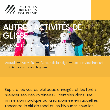
Aller
au
contenu
principal
AUTRES ACTIVITÉS DE
GLISSE,
POUR DES FOUS RIRES GARANTIS
Accueil
Activités
Autour de la neige
Les activités hors ski
Autres activités de glisse
Explore les vastes plateaux enneigés et les forêts
silencieuses des Pyrénées-Orientales dans une
immersion nordique où la randonnée en raquettes
rencontre le ski de fond et les bivouacs sous les