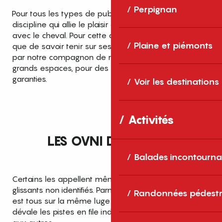
Perpignan
Pour tous les types de publics,
le ski-joëring
, une
discipline qui allie le plaisir de la glisse et la complicité
avec le cheval. Pour cette activité, rien de plus simple
Plaine et piémonts
que de savoir tenir sur ses skis et se laisser tracter
par notre compagnon de route. Partez explorer les
grands espaces, pour des sensations de glisse
garanties.
Voir les destinations
Activités
LES OVNI DES NEIGES
Balades incontourna
Certains les appellent même les OGNI, les objets
glissants non identifiés. Parmi eux, le snake gliss, on
Randonnées pédestr
est tous sur la même luge ! Pilotée par un guide, on
dévale les pistes en file indienne, accrochés les uns