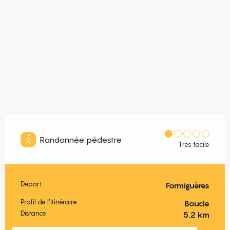
Randonnée pédestre
Très facile
Départ
Formiguères
Informations pratiques
Profil de l’itinéraire
Boucle
Distance
5.2 km