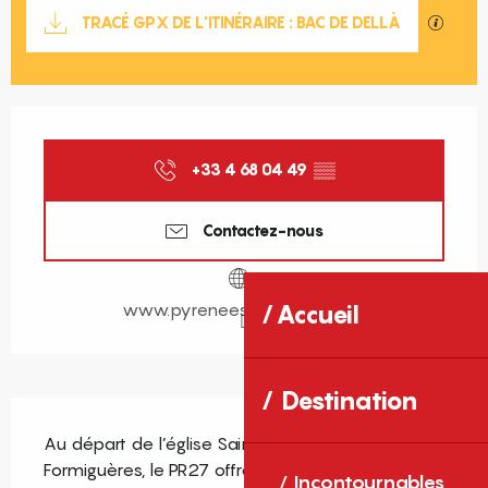
Documentation
SECTIO
TRACÉ GPX DE L'ITINÉRAIRE : BAC DE DELLÀ
Ouverture et coordonnées
+33 4 68 04 49
▒▒
Contactez-nous
www.pyrenees-catalanes.net
Accueil
Destination
Description
Au départ de l’église Sainte-Maria de 
Formiguères, le PR27 offre une belle immersion 
Incontournables