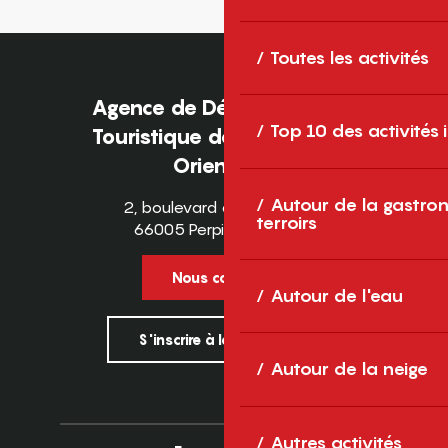
Toutes les activités
Agence de Développement
Top 10 des activités
Touristique des Pyrénées-
Orientales
Autour de la gastron
2, boulevard des Pyrénées
terroirs
66005 Perpignan Cedex
Nous contacter
Autour de l'eau
S'inscrire à la newsletter
Autour de la neige
Autres activités