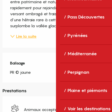
entre patrimoine et nature. L’itinéraire s’élève 
rapidement pour rejoindre le Bac de Dellà, 
versant ombragé et frais, couvert de pins et 
Pass Découvertes
d’une hêtraie rare à cette altitude. Le sentier 
surplombe la vallée glaciaire...
Pyrénées
Lire la suite
Méditerranée
Balisage
Perpignan
PR © jaune
Plaine et piémonts
Prestations
Voir les destinations
Animaux acceptés