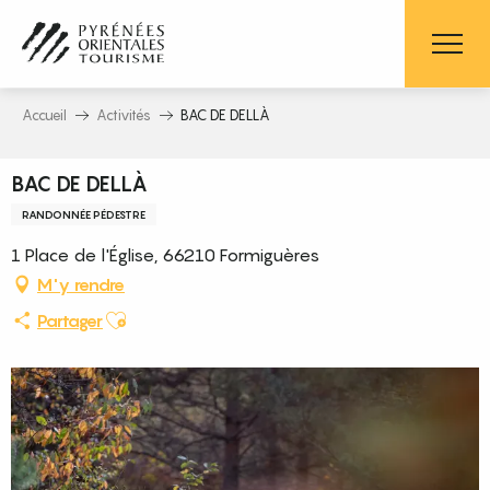
Aller
au
contenu
principal
Accueil
Activités
BAC DE DELLÀ
BAC DE DELLÀ
RANDONNÉE PÉDESTRE
1 Place de l'Église, 66210 Formiguères
M'y rendre
Ajouter aux favoris
Partager