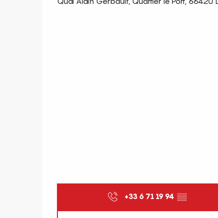
Quai Alain Gerbault, Quartier le Port, 66420
+33 6 71 19 94
▒▒