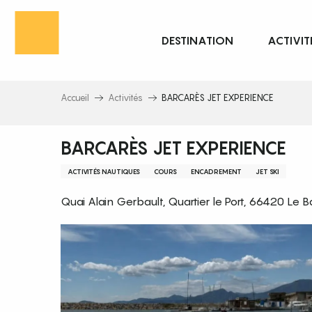
Aller
au
DESTINATION
ACTIVIT
contenu
principal
Accueil
Activités
BARCARÈS JET EXPERIENCE
BARCARÈS JET EXPERIENCE
ACTIVITÉS NAUTIQUES
COURS
ENCADREMENT
JET SKI
Quai Alain Gerbault, Quartier le Port, 66420 Le 