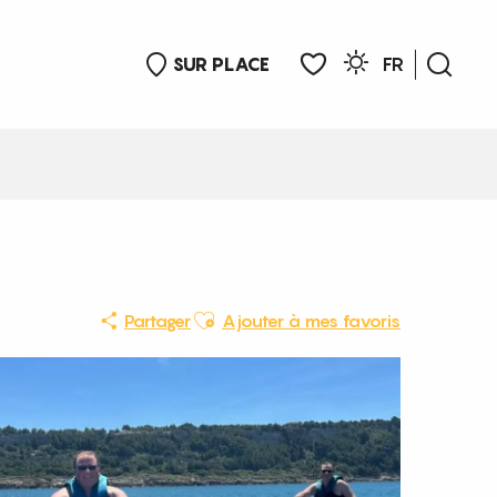
SUR PLACE
FR
Rech
Voir les favoris
Ajouter aux favoris
Partager
Ajouter à mes favoris