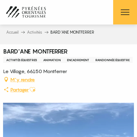
Aller
au
contenu
principal
Accueil
Activités
BARD'ANE MONTFERRER
BARD'ANE MONTFERRER
ACTIVITÉS ÉQUESTRES
ANIMATION
ENCADREMENT
RANDONNÉE ÉQUESTRE
Le Village, 66150 Montferrer
M'y rendre
Ajouter aux favoris
Partager