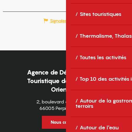
Sites touristiques
Signaler une erreur
Thermalisme, Thalas
Toutes les activités
Agence de Développement
Top 10 des activités
Touristique des Pyrénées-
Orientales
Autour de la gastron
2, boulevard des Pyrénées
terroirs
66005 Perpignan Cedex
Nous contacter
Autour de l'eau