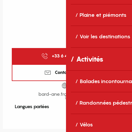
Plaine et piémonts
Voir les destinations
+33 6 46 47 06
▒▒
Activités
Contactez-nous
Balades incontourna
bard-ane.framer.website
Randonnées pédestr
Langues parlées
Langues parlées
Vélos