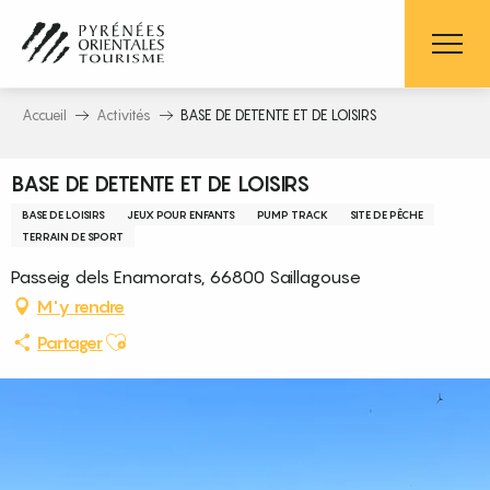
Aller
au
contenu
principal
Accueil
Activités
BASE DE DETENTE ET DE LOISIRS
BASE DE DETENTE ET DE LOISIRS
BASE DE LOISIRS
JEUX POUR ENFANTS
PUMP TRACK
SITE DE PÊCHE
TERRAIN DE SPORT
Passeig dels Enamorats, 66800 Saillagouse
M'y rendre
Ajouter aux favoris
Partager