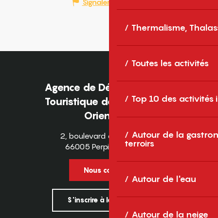
Signaler une erreur
Thermalisme, Thalas
Toutes les activités
Agence de Développement
Top 10 des activités
Touristique des Pyrénées-
Orientales
Autour de la gastron
2, boulevard des Pyrénées
terroirs
66005 Perpignan Cedex
Nous contacter
Autour de l'eau
S'inscrire à la newsletter
Autour de la neige