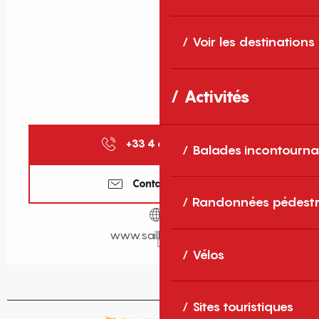
Voir les destinations
Activités
+33 4 68 04 72
▒▒
Balades incontourna
Contactez-nous
Randonnées pédestr
www.saillagouse.fr
Vélos
Sites touristiques