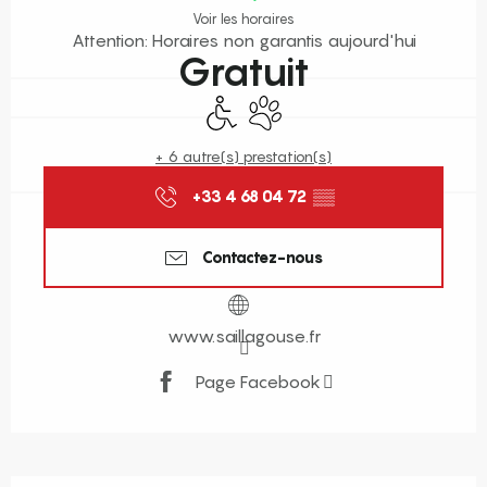
Voir les horaires
Attention: Horaires non garantis aujourd'hui
Gratuit
Accès handicapés
Animaux acceptés
+ 6 autre(s) prestation(s)
+33 4 68 04 72
▒▒
Contactez-nous
www.saillagouse.fr
Page Facebook