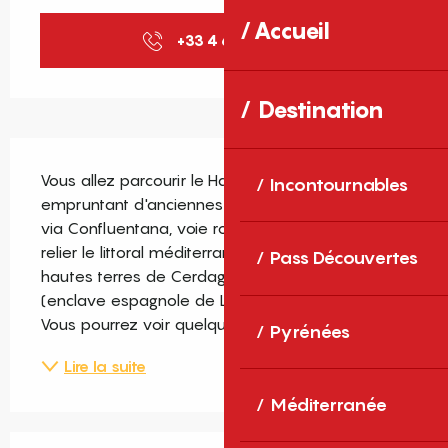
Accueil
+33 4 68 04 21
▒▒
Destination
Description
Vous allez parcourir le Haut-Conflent en 
Incontournables
empruntant d'anciennes routes, notamment la 
via Confluentana, voie romaine qui permettait de 
relier le littoral méditerranéen (Roussillon) aux 
Pass Découvertes
hautes terres de Cerdagne et du Capcir 
(enclave espagnole de Llívia, Catalogne sud). 
Vous pourrez voir quelques...
Pyrénées
Lire la suite
Méditerranée