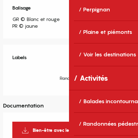
Balisage
Perpignan
GR © Blanc et rouge
PR © jaune
Plaine et piémonts
Offres de prestations
Voir les destinations
Labels
Labels
Activités
Rando66
Balades incontourna
Documentation
Randonnées pédestr
Bien-être avec le Train Jaune_1