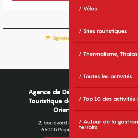
Vélos
Sites touristiques
Signaler une erreur
Thermalisme, Thalas
Toutes les activités
Agence de Développement
Top 10 des activités
Touristique des Pyrénées-
Orientales
Autour de la gastron
2, boulevard des Pyrénées
terroirs
66005 Perpignan Cedex