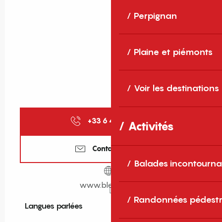
Perpignan
Plaine et piémonts
Voir les destinations
+33 6 40 17 94
▒▒
Activités
Contactez-nous
Balades incontourna
www.bleuloisirs.fr
Randonnées pédestr
Langues parlées
Langues parlées