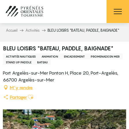
Aller
au
contenu
principal
Accueil
Activités
BLEU LOISIRS "BATEAU, PADDLE, BAIGNADE"
BLEU LOISIRS "BATEAU, PADDLE, BAIGNADE"
ACTIVITÉS NAUTIQUES
ANIMATION
ENCADREMENT
PROMENADE EN MER
STAND UP PADDLE
BATEAU
Port Argelès-sur-Mer Ponton H, Place 20, Port-Argelès,
66700 Argelès-sur-Mer
M'y rendre
Ajouter aux favoris
Partager