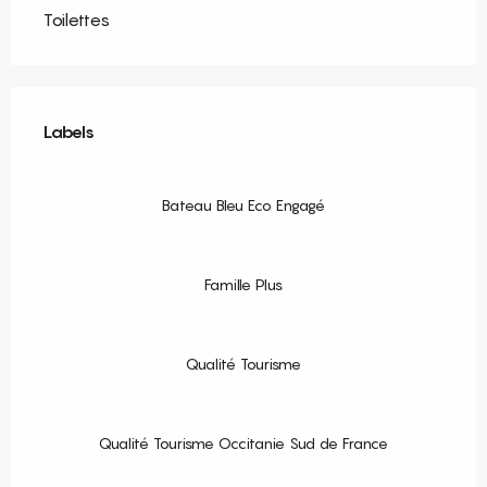
Toilettes
Offres de prestations
Labels
Labels
Bateau Bleu Eco Engagé
Famille Plus
Qualité Tourisme
Qualité Tourisme Occitanie Sud de France