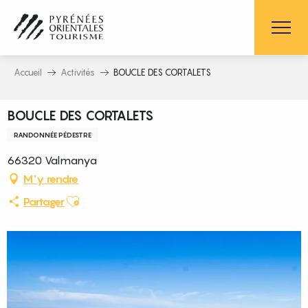
Aller
au
contenu
principal
Accueil
Activités
BOUCLE DES CORTALETS
BOUCLE DES CORTALETS
RANDONNÉE PÉDESTRE
66320 Valmanya
M'y rendre
Ajouter aux favoris
Partager