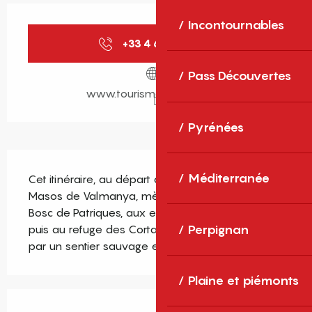
Ouverture et coordonnées
Incontournables
+33 4 68 05 41
▒▒
Pass Découvertes
www.tourisme-canigo.com
Pyrénées
Description
Méditerranée
Cet itinéraire, au départ du hameau de Els 
Masos de Valmanya, mène à travers l’ombre du 
Bosc de Patriques, aux estives de Prat Cabrera, 
Perpignan
puis au refuge des Cortalets, avant de revenir 
par un sentier sauvage et panoramique.
Plaine et piémonts