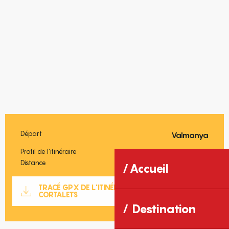
Départ
Valmanya
Informations pratiques
Profil de l’itinéraire
Boucle
Distance
14.8 km
Accueil
Documentation
TRACÉ GPX DE L'ITINÉRAIRE : BOUCLE DES
SECTIO
CORTALETS
Destination