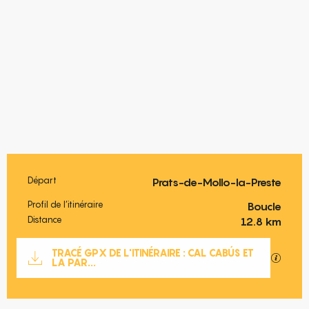
Départ
Prats-de-Mollo-la-Preste
Informations pratiques
Profil de l’itinéraire
Boucle
Distance
12.8 km
Documentation
TRACÉ GPX DE L'ITINÉRAIRE : CAL CABÚS ET
SECTIO
LA PAR...