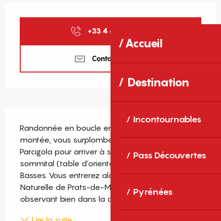
Ouverture et coordonnées
+33 4 68 39 37
▒▒
Accueil
Contactez-nous
Destination
Description
Incontournables
Randonnée en boucle en sous-bois. Dans la 
montée, vous surplomberez la vallée de la 
Parcigola pour arriver à son point de vue 
Pass Découvertes
sommital (table d’orientation) au Coll de les 
Basses. Vous entrerez alors dans la Réserve 
Naturelle de Prats-de-Mollo-la-Preste. En 
Pyrénées
observant bien dans la descente, sur la...
Lire la suite