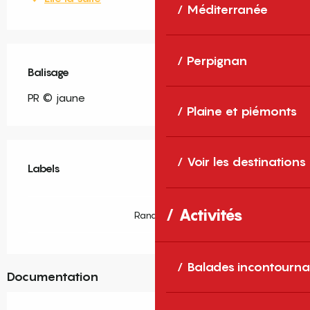
Méditerranée
Perpignan
Balisage
PR © jaune
Plaine et piémonts
Offres de prestations
Voir les destinations
Labels
Labels
Activités
Rando66
Balades incontourna
Documentation