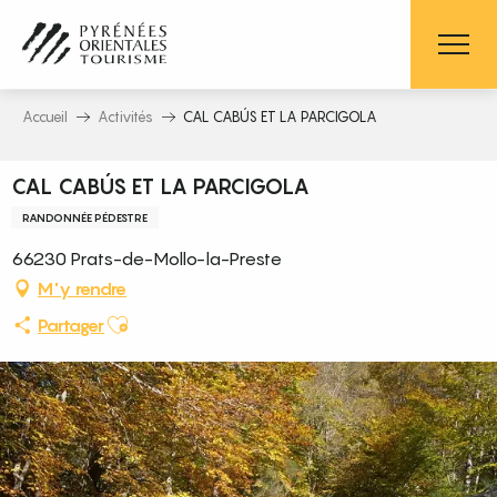
Aller
au
contenu
principal
Accueil
Activités
CAL CABÚS ET LA PARCIGOLA
CAL CABÚS ET LA PARCIGOLA
RANDONNÉE PÉDESTRE
66230 Prats-de-Mollo-la-Preste
M'y rendre
Ajouter aux favoris
Partager