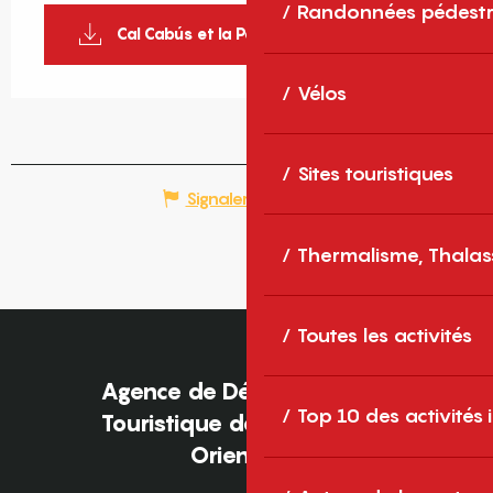
Randonnées pédestr
Cal Cabús et la Parcigola_1
Vélos
Sites touristiques
Signaler une erreur
Thermalisme, Thalas
Toutes les activités
Agence de Développement
Top 10 des activités
Touristique des Pyrénées-
Orientales