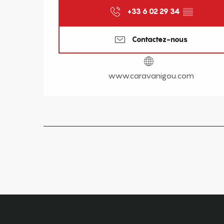
+33 6 02 29 34
▒▒
Contactez-nous
www.caravanigou.com