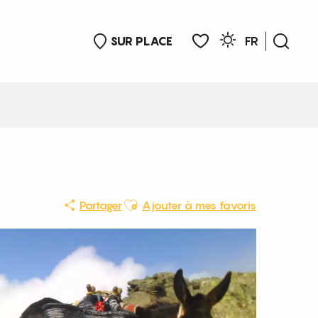
SUR PLACE
FR
Rech
Voir les favoris
Ajouter aux favoris
Partager
Ajouter à mes favoris