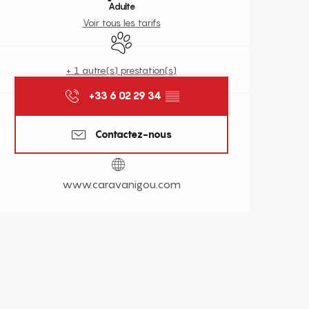
Adulte
Voir tous les tarifs
Animaux acceptés
+ 1 autre(s) prestation(s)
+33 6 02 29 34
▒▒
Contactez-nous
www.caravanigou.com