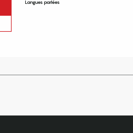
Langues parlées
Langues parlées