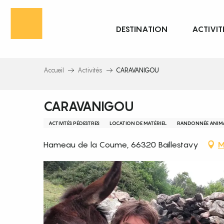
Aller
au
DESTINATION
ACTIVIT
contenu
principal
Accueil
Activités
CARAVANIGOU
CARAVANIGOU
ACTIVITÉS PÉDESTRES
LOCATION DE MATÉRIEL
RANDONNÉE ANIMA
Hameau de la Coume, 66320 Baillestavy
M