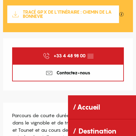
Documentation
TRACÉ GPX DE L'ITINÉRAIRE : CHEMIN DE LA
SECTIO
BONNEVIE
Ouverture et coordonnées
+33 4 48 98 00
▒▒
Contactez-nous
Accueil
Description
Parcours de courte durée qui permet de passer 
dans le vignoble et de traverser le Mas Mingou 
Destination
et Tounet et au cours de laquelle vous pourrez 