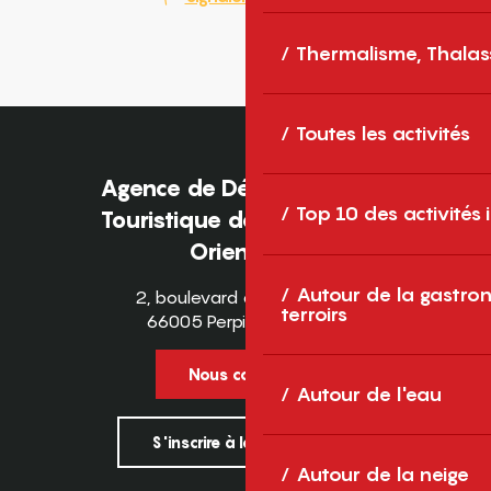
Thermalisme, Thalas
Toutes les activités
Agence de Développement
Top 10 des activités
Touristique des Pyrénées-
Orientales
Autour de la gastron
2, boulevard des Pyrénées
terroirs
66005 Perpignan Cedex
Nous contacter
Autour de l'eau
S'inscrire à la newsletter
Autour de la neige