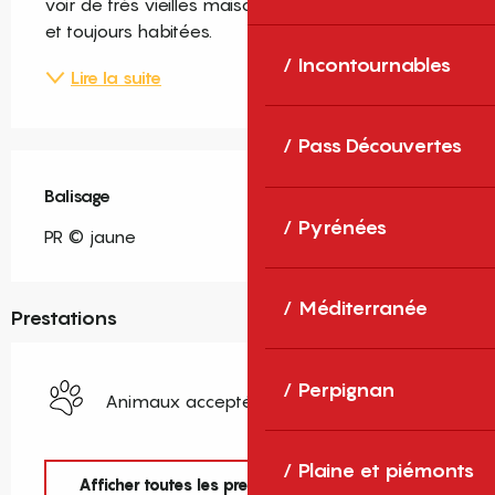
voir de très vieilles maisons construites en lloses 
et toujours habitées.
Incontournables
Lire la suite
Pass Découvertes
Balisage
Pyrénées
PR © jaune
Méditerranée
Prestations
Perpignan
Animaux acceptés
Plaine et piémonts
Afficher toutes les prestations