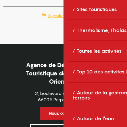
Sites touristiques
Signaler une erreur
Thermalisme, Thalas
Toutes les activités
Agence de Développement
Top 10 des activités
Touristique des Pyrénées-
Orientales
Autour de la gastron
2, boulevard des Pyrénées
terroirs
66005 Perpignan Cedex
Nous contacter
Autour de l'eau