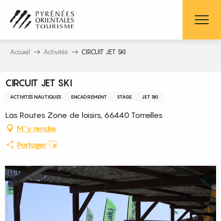
Aller
au
contenu
principal
Accueil
Activités
CIRCUIT JET SKI
CIRCUIT JET SKI
ACTIVITÉS NAUTIQUES
ENCADREMENT
STAGE
JET SKI
Las Routes Zone de loisirs, 66440 Torreilles
M'y rendre
Ajouter aux favoris
Partager