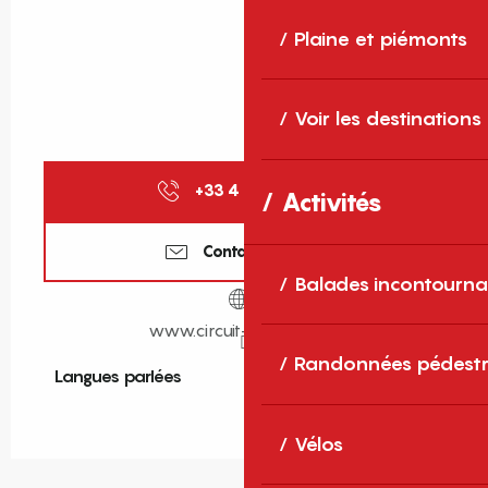
Plaine et piémonts
Voir les destinations
+33 4 68 86 18
▒▒
Activités
Contactez-nous
Balades incontourna
www.circuit-jet-ski.com
Randonnées pédestr
Langues parlées
Langues parlées
Vélos