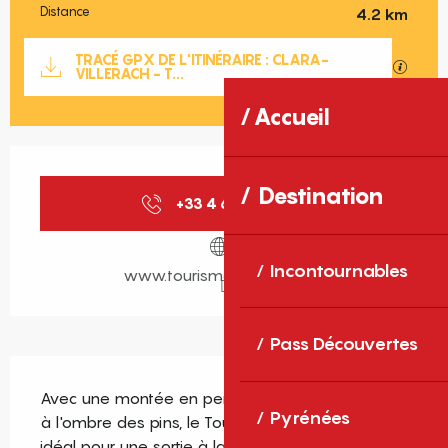
Distance
4.2 km
Documentation
TRACÉ GPX DE L'ITINÉRAIRE : CLARA-
SECTIO
VILLERACH - T...
Accueil
Ouverture et coordonnées
Destination
+33 4 68 05 41
▒▒
Incontournables
www.tourisme-canigo.com
Pass Découvertes
Description
Avec une montée en pente douce qui serpente 
Pyrénées
à l'ombre des pins, le Tour de Saint-Estève est 
idéal pour une sortie à la demi-journée ou pour 