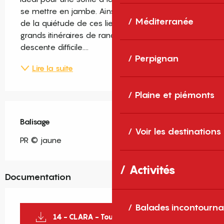
se mettre en jambe. Ainsi vous pourrez profiter 
Méditerranée
de la quiétude de ces lieux à la marge des 
grands itinéraires de randonnée. Attention, 
descente difficile....
Perpignan
Lire la suite
Plaine et piémonts
Balisage
Voir les destinations
PR © jaune
Activités
Documentation
Balades incontourna
14 - CLARA - Tour de Sant Esteve