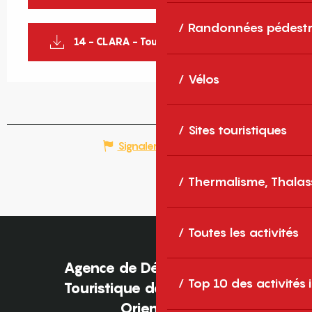
Randonnées pédestr
14 - CLARA - Tour de Sant Esteve
Vélos
Sites touristiques
Signaler une erreur
Thermalisme, Thalas
Toutes les activités
Agence de Développement
Top 10 des activités
Touristique des Pyrénées-
Orientales