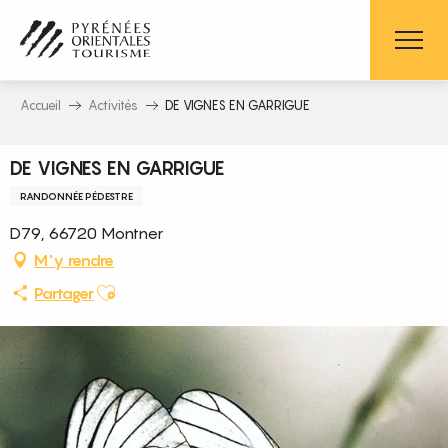
Aller
au
contenu
principal
Accueil
Activités
DE VIGNES EN GARRIGUE
DE VIGNES EN GARRIGUE
RANDONNÉE PÉDESTRE
D79, 66720 Montner
M'y rendre
Ajouter aux favoris
Partager