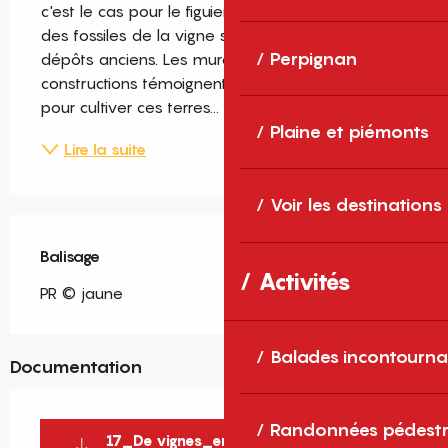
c'est le cas pour le figuier et l'olivier, on retrouve 
des fossiles de la vigne sauvage dans les 
Perpignan
dépôts anciens. Les murettes et autres 
constructions témoignent du labeur de l'homme 
pour cultiver ces terres...
Plaine et piémonts
Lire la suite
Voir les destinations
Balisage
Activités
PR © jaune
Balades incontourna
Documentation
Randonnées pédestr
17_De vignes_en_garrigue_FR_WEB