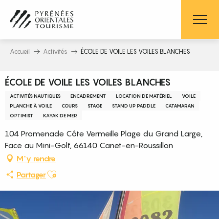
Aller
au
contenu
principal
Accueil
Activités
ÉCOLE DE VOILE LES VOILES BLANCHES
ÉCOLE DE VOILE LES VOILES BLANCHES
ACTIVITÉS NAUTIQUES
ENCADREMENT
LOCATION DE MATÉRIEL
VOILE
PLANCHE À VOILE
COURS
STAGE
STAND UP PADDLE
CATAMARAN
OPTIMIST
KAYAK DE MER
104 Promenade Côte Vermeille Plage du Grand Large,
Face au Mini-Golf, 66140 Canet-en-Roussillon
M'y rendre
Ajouter aux favoris
Partager