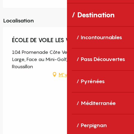
Destination
Localisation
Incontournables
ÉCOLE DE VOILE LES VOILES BLANCHES
104 Promenade Côte Vermeille Plage du Grand
Pass Découvertes
Large, Face au Mini-Golf, 66140 Canet-en-
Roussillon
M'y rendre
Pyrénées
Méditerranée
Perpignan