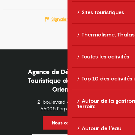
Sites touristiques
Signaler une erreur
Thermalisme, Thalas
Toutes les activités
Agence de Développement
Top 10 des activités
Touristique des Pyrénées-
Orientales
Autour de la gastron
2, boulevard des Pyrénées
terroirs
66005 Perpignan Cedex
Nous contacter
Autour de l'eau