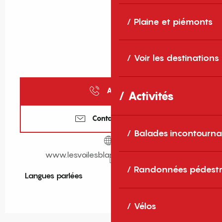
Plaine et piémonts
Voir les destinations
Appeler
Activités
Contactez-nous
Balades incontourna
www.lesvoilesblanches-canet-66.fr
Randonnées pédestr
Langues parlées
Langues parlées
Vélos