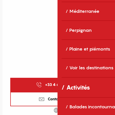
Méditerranée
Perpignan
Plaine et piémonts
Voir les destinations
+33 4 68 04 47
▒▒
Activités
Contactez-nous
Balades incontourna