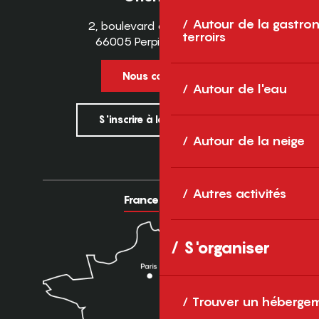
Autour de la gastron
2, boulevard des Pyrénées
terroirs
66005 Perpignan Cedex
Nous contacter
Autour de l'eau
S'inscrire à la newsletter
Autour de la neige
Autres activités
France
Europe
S'organiser
Trouver un héberge