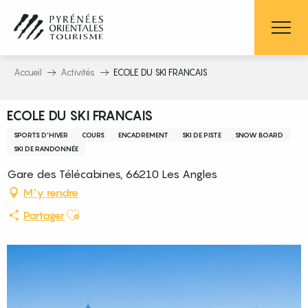
Aller
au
contenu
principal
Accueil
Activités
ECOLE DU SKI FRANCAIS
ECOLE DU SKI FRANCAIS
SPORTS D'HIVER
COURS
ENCADREMENT
SKI DE PISTE
SNOW BOARD
SKI DE RANDONNÉE
Gare des Télécabines, 66210 Les Angles
M'y rendre
Ajouter aux favoris
Partager