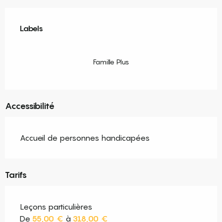
Offres de prestations
Labels
Labels
Famille Plus
Accessibilité
Accueil de personnes handicapées
Tarifs
Leçons particulières
De
55,00 €
à
318,00 €