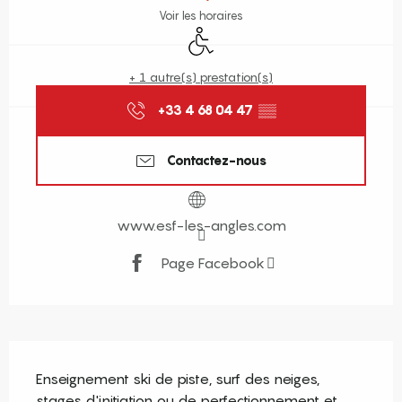
Voir les horaires
Accès handicapés
+ 1 autre(s) prestation(s)
+33 4 68 04 47
▒▒
Contactez-nous
www.esf-les-angles.com
Page Facebook
Description
Enseignement ski de piste, surf des neiges, 
stages d'initiation ou de perfectionnement et 