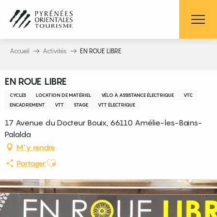
Aller
au
contenu
principal
Accueil
Activités
EN ROUE LIBRE
EN ROUE LIBRE
CYCLES
LOCATION DE MATÉRIEL
VÉLO À ASSISTANCE ÉLECTRIQUE
VTC
ENCADREMENT
VTT
STAGE
VTT ÉLECTRIQUE
17 Avenue du Docteur Bouix, 66110 Amélie-les-Bains-
Palalda
M'y rendre
Ajouter aux favoris
Partager