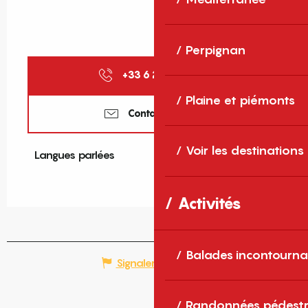
Perpignan
+33 6 21 28 35
▒▒
Plaine et piémonts
Contactez-nous
Voir les destinations
Langues parlées
Langues parlées
Activités
Balades incontourna
Signaler une erreur
Randonnées pédestr