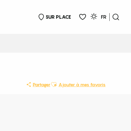
SUR PLACE
FR
Rech
Voir les favoris
Ajouter aux favoris
Partager
Ajouter à mes favoris