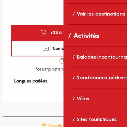
Voir les destinations
+33 6 70 61 82
▒▒
Activités
Contactez-nous
Balades incontourna
forestpinstennis.jimdo.com
Randonnées pédestr
Langues parlées
Langues parlées
Vélos
Sites touristiques
Signaler une erreur