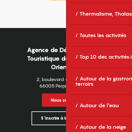
Thermalisme, Thalas
Toutes les activités
Agence de Développement
Top 10 des activités
Touristique des Pyrénées-
Orientales
Autour de la gastron
2, boulevard des Pyrénées
terroirs
66005 Perpignan Cedex
Nous contacter
Autour de l'eau
S'inscrire à la newsletter
Autour de la neige