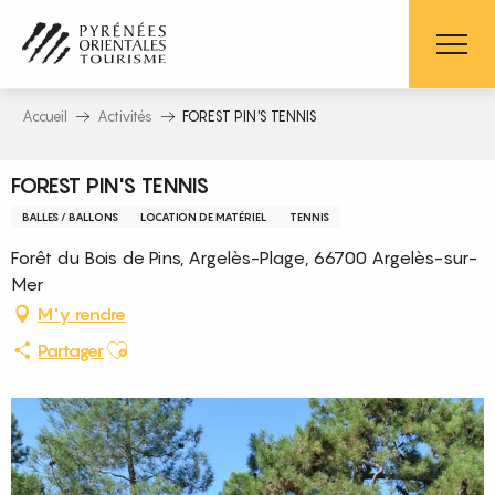
Aller
au
contenu
principal
Accueil
Activités
FOREST PIN'S TENNIS
FOREST PIN'S TENNIS
BALLES / BALLONS
LOCATION DE MATÉRIEL
TENNIS
Forêt du Bois de Pins, Argelès-Plage, 66700 Argelès-sur-
Mer
M'y rendre
Ajouter aux favoris
Partager