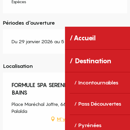
Espèces
Périodes d'ouverture
Accueil
Du 29 janvier 2026 au 5 décembre 2026
Destination
Localisation
Incontournables
FORMULE SPA SERENITE - AMELIE-LES-
BAINS
Pass Découvertes
Place Maréchal Joffre, 66110 Amélie-les-Bains-
Palalda
M'y rendre
Pyrénées