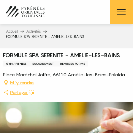
Aller
au
contenu
principal
Accueil
Activités
FORMULE SPA SERENITE - AMELIE-LES-BAINS
FORMULE SPA SERENITE - AMELIE-LES-BAINS
GYM / FITNESS
ENCADREMENT
REMISE EN FORME
Place Maréchal Joffre, 66110 Amélie-les-Bains-Palalda
M'y rendre
Ajouter aux favoris
Partager