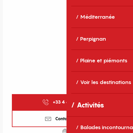
Méditerranée
Perpignan
Plaine et piémonts
Voir les destinations
+33 4 68 87 99
▒▒
Activités
Contactez-nous
Balades incontourna