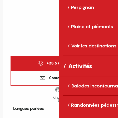
Perpignan
Plaine et piémonts
Voir les destinations
+33 6 86 71 50
▒▒
Activités
Contactez-nous
Balades incontourna
kitoo.fr
Randonnées pédestr
Langues parlées
Langues parlées