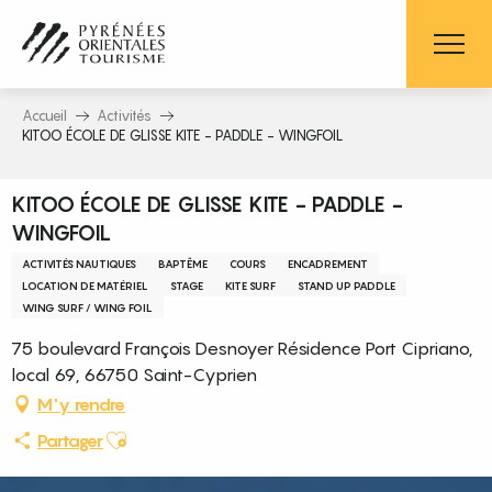
Aller
au
contenu
principal
Accueil
Activités
KITOO ÉCOLE DE GLISSE KITE - PADDLE - WINGFOIL
KITOO ÉCOLE DE GLISSE KITE - PADDLE -
WINGFOIL
ACTIVITÉS NAUTIQUES
BAPTÊME
COURS
ENCADREMENT
LOCATION DE MATÉRIEL
STAGE
KITE SURF
STAND UP PADDLE
WING SURF / WING FOIL
75 boulevard François Desnoyer Résidence Port Cipriano,
local 69, 66750 Saint-Cyprien
M'y rendre
Ajouter aux favoris
Partager