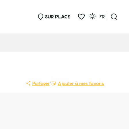
SUR PLACE
FR
Rech
Voir les favoris
Ajouter aux favoris
Partager
Ajouter à mes favoris