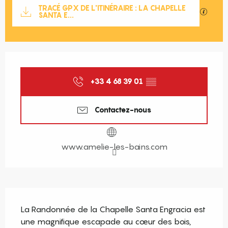
Documentation
TRACÉ GPX DE L'ITINÉRAIRE : LA CHAPELLE
SECTIO
SANTA E...
Ouverture et coordonnées
+33 4 68 39 01
▒▒
Contactez-nous
www.amelie-les-bains.com
Description
La Randonnée de la Chapelle Santa Engracia est 
une magnifique escapade au cœur des bois, 