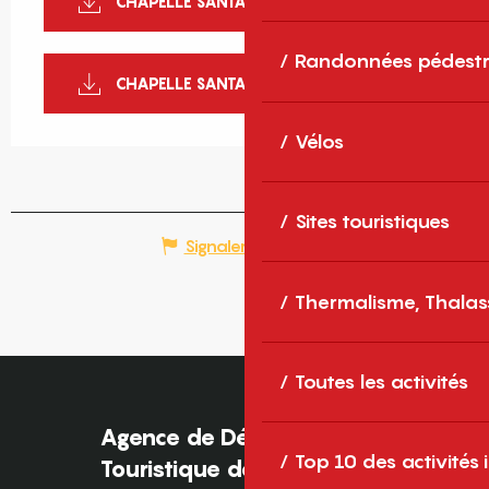
CHAPELLE SANTA ENGRACIA GPX
Randonnées pédestr
CHAPELLE SANTA ENGRACIA KML
Vélos
Sites touristiques
Signaler une erreur
Thermalisme, Thalas
Toutes les activités
Agence de Développement
Top 10 des activités
Touristique des Pyrénées-