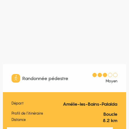
Randonnée pédestre
Moyen
Départ
Amélie-les-Bains-Palalda
Informations pratiques
Profil de l’itinéraire
Boucle
Distance
8.2 km