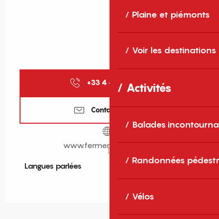
Plaine et piémonts
Voir les destinations
+33 4 68 37 98
▒▒
Activités
Contactez-nous
Balades incontourna
www.fermemusicale.com
Randonnées pédestr
Langues parlées
Langues parlées
Vélos