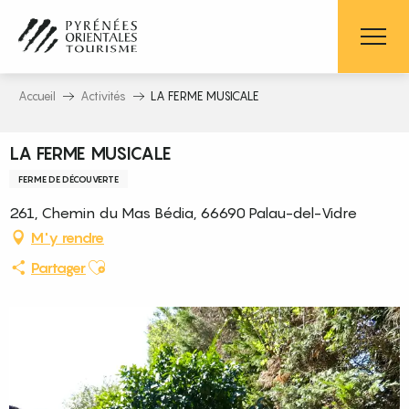
Aller
au
contenu
principal
Accueil
Activités
LA FERME MUSICALE
LA FERME MUSICALE
FERME DE DÉCOUVERTE
261, Chemin du Mas Bédia, 66690 Palau-del-Vidre
M'y rendre
Ajouter aux favoris
Partager