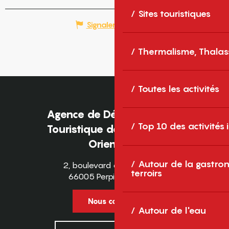
Sites touristiques
Signaler une erreur
Thermalisme, Thalas
Toutes les activités
Agence de Développement
Top 10 des activités
Touristique des Pyrénées-
Orientales
Autour de la gastron
2, boulevard des Pyrénées
terroirs
66005 Perpignan Cedex
Nous contacter
Autour de l'eau