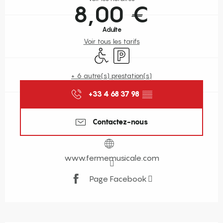
8,00 €
Adulte
Voir tous les tarifs
Accès handicapés
Parking
+ 6 autre(s) prestation(s)
+33 4 68 37 98
▒▒
Contactez-nous
www.fermemusicale.com
Page Facebook