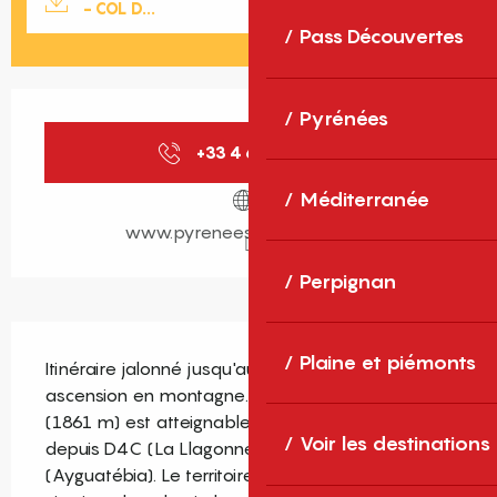
- COL D...
Pass Découvertes
Ouverture et coordonnées
Pyrénées
+33 4 68 30 59
▒▒
Méditerranée
www.pyrenees-catalanes.net
Perpignan
Description
Plaine et piémonts
Itinéraire jalonné jusqu'au Col de la Llose. Bel 
ascension en montagne. Le Col de la Llose 
(1861 m) est atteignable sur deux versants 
Voir les destinations
depuis D4C (La Llagonne) et depuis D4C pr 2 
(Ayguatébia). Le territoire propose également un 