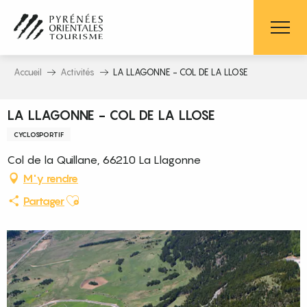
Aller
au
contenu
principal
Accueil
Activités
LA LLAGONNE - COL DE LA LLOSE
LA LLAGONNE - COL DE LA LLOSE
CYCLOSPORTIF
Col de la Quillane, 66210 La Llagonne
M'y rendre
Ajouter aux favoris
Partager