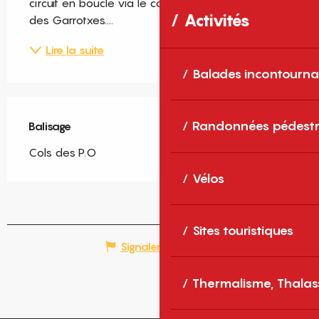
circuit en boucle via le col de la Llose, la boucle 
Activités
des Garrotxes....
Lire la suite
Balades incontourna
Randonnées pédestr
Balisage
Cols des P.O
Vélos
Sites touristiques
Signaler une erreur
Thermalisme, Thalas