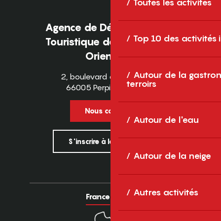
Toutes les activités
Agence de Développement
Top 10 des activités
Touristique des Pyrénées-
Orientales
Autour de la gastron
2, boulevard des Pyrénées
terroirs
66005 Perpignan Cedex
Nous contacter
Autour de l'eau
S'inscrire à la newsletter
Autour de la neige
Autres activités
France
Europe