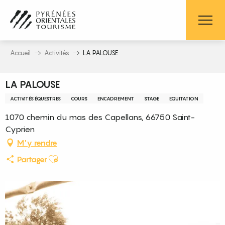
Aller
au
contenu
principal
Accueil
Activités
LA PALOUSE
LA PALOUSE
ACTIVITÉS ÉQUESTRES
COURS
ENCADREMENT
STAGE
EQUITATION
1070 chemin du mas des Capellans, 66750 Saint-
Cyprien
M'y rendre
Ajouter aux favoris
Partager