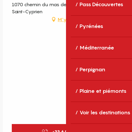
Pass Découvertes
1070 chemin du mas des Capellans, 66750
Saint-Cyprien
M'y rendre
Pyrénées
Méditerranée
Perpignan
Plaine et piémonts
Voir les destinations
+33 6 03 51 49
▒▒