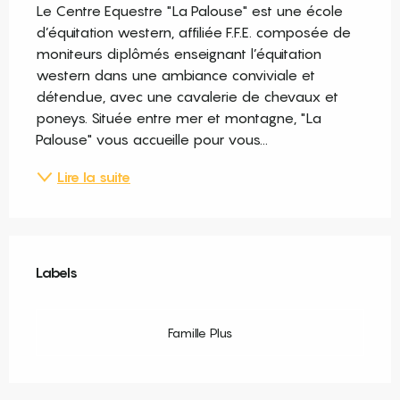
Le Centre Equestre "La Palouse" est une école 
d’équitation western, affiliée F.F.E. composée de 
moniteurs diplômés enseignant l’équitation 
western dans une ambiance conviviale et 
détendue, avec une cavalerie de chevaux et 
poneys. Située entre mer et montagne, "La 
Palouse" vous accueille pour vous...
Lire la suite
Offres de prestations
Labels
Labels
Famille Plus