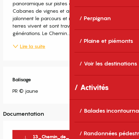
panoramique sur pistes et sentiers faciles. 
Cabanes de vignes et anciens mas en ruine 
Perpignan
jalonnent le parcours et nous rappellent que ces 
terres vivent et sont travaillées depuis plusieurs 
générations. Le Chemin...
Plaine et piémonts
Lire la suite
Voir les destinations
Balisage
Activités
PR © jaune
Balades incontourna
Documentation
Randonnées pédestr
13_Chemin_de_Veronique_FR_WEB