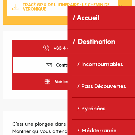
Documentation
TRACÉ GPX DE L'ITINÉRAIRE : LE CHEMIN DE
SECTIO
VERONIQUE
Accueil
Ouverture et coordonnées
Destination
+33 4 68 29 10
▒▒
Incontournables
Contactez-nous
Voir les sites web
Pass Découvertes
Pyrénées
Description
C'est une plongée dans le vignoble autour de 
Méditerranée
Montner qui vous attend avec cette randonnée 