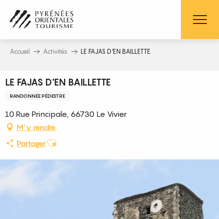
Aller
au
contenu
principal
Accueil
Activités
LE FAJAS D'EN BAILLETTE
LE FAJAS D'EN BAILLETTE
RANDONNÉE PÉDESTRE
10 Rue Principale, 66730 Le Vivier
M'y rendre
Ajouter aux favoris
Partager