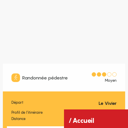
Randonnée pédestre
Moyen
Départ
Le Vivier
Informations pratiques
Profil de l’itinéraire
Boucle
Distance
11.5 km
Accueil