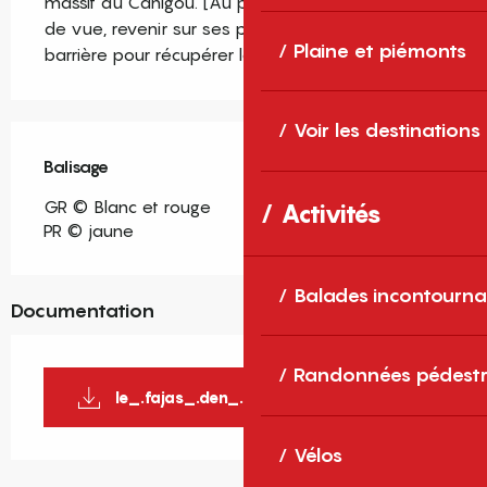
massif du Canigou. [Au point 4 : après le point 
de vue, revenir sur ses pas jusqu'après la 
Plaine et piémonts
barrière pour récupérer le balisage]
Voir les destinations
Balisage
GR © Blanc et rouge
Activités
PR © jaune
Balades incontourna
Documentation
Randonnées pédestr
le_.fajas_.den_.baillette
Vélos