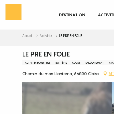
Aller
au
DESTINATION
ACTIVIT
contenu
principal
Accueil
Activités
LE PRE EN FOLIE
LE PRE EN FOLIE
ACTIVITÉS ÉQUESTRES
BAPTÊME
COURS
ENCADREMENT
STA
Chemin du mas Llanterna, 66530 Claira
M'