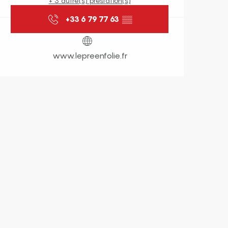
+ 3 autre(s) prestation(s)
+33 6 79 77 63
▒▒
www.lepreenfolie.fr