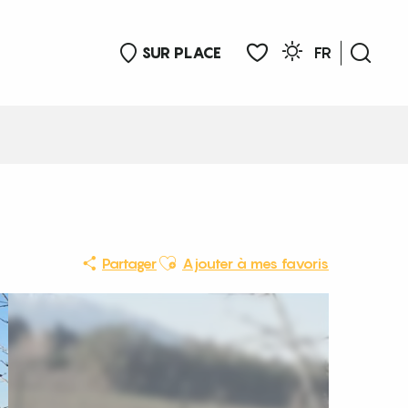
SUR PLACE
FR
Rech
Voir les favoris
Ajouter aux favoris
Partager
Ajouter à mes favoris