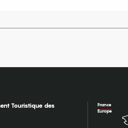
France
nt Touristique des
Europe