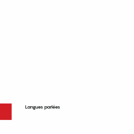
Langues parlées
Langues parlées