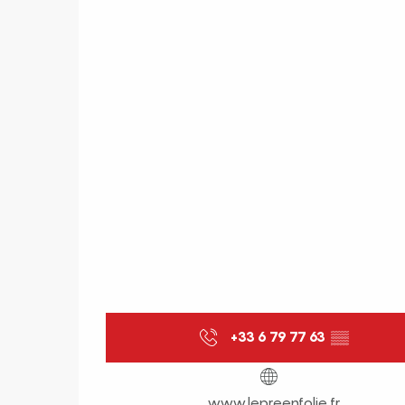
+33 6 79 77 63
▒▒
www.lepreenfolie.fr