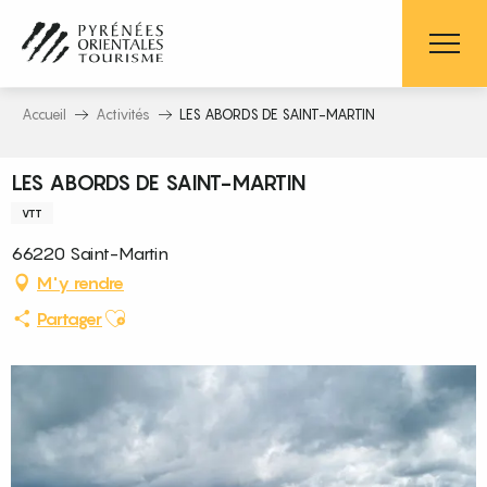
Aller
au
contenu
principal
Accueil
Activités
LES ABORDS DE SAINT-MARTIN
LES ABORDS DE SAINT-MARTIN
VTT
66220 Saint-Martin
M'y rendre
Ajouter aux favoris
Partager