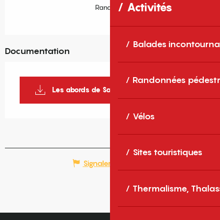
Activités
Rando66
Balades incontourna
Documentation
Randonnées pédestr
Les abords de Saint-Martin_1
Vélos
Sites touristiques
Signaler une erreur
Thermalisme, Thalas