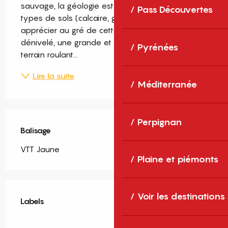
sauvage, la géologie est fluctuante et différents 
Pass Découvertes
types de sols (calcaire, granit, schiste) sont à 
apprécier au gré de cette balade. Peu de 
dénivelé, une grande et longue descente sur un 
Pyrénées
terrain roulant...
Lire la suite
Méditerranée
Perpignan
Balisage
VTT Jaune
Plaine et piémonts
Offres de prestations
Voir les destinations
Labels
Labels