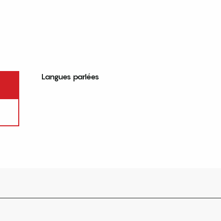
Langues parlées
Langues parlées