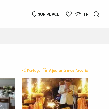
SUR PLACE
FR
Rech
Voir les favoris
Ajouter aux favoris
Partager
Ajouter à mes favoris