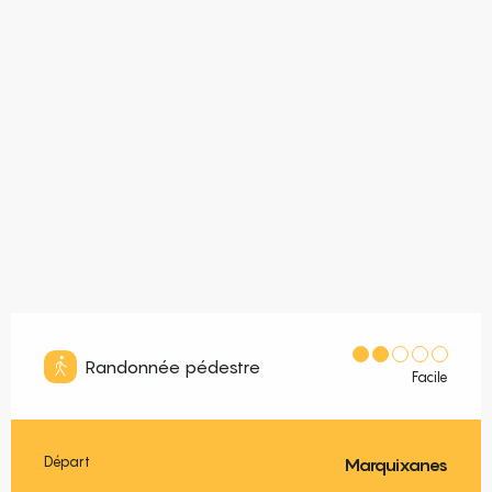
Randonnée pédestre
Facile
Départ
Marquixanes
Informations pratiques