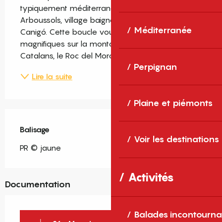
typiquement méditerranéennes pour rejoindre 
Arboussols, village baigné de soleil, lové face au 
Méditerranée
Canigó. Cette boucle vous offrira des vues 
magnifiques sur la montagne sacrée des 
Catalans, le Roc del Moro et la plaine...
Perpignan
Lire la suite
Plaine et piémonts
Balisage
Voir les destinations
PR © jaune
Activités
Documentation
Balades incontourna