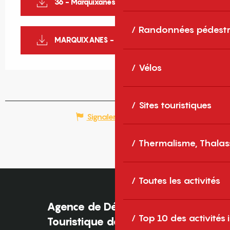
36 - Marquixanes - Arboussols
Randonnées pédestr
MARQUIXANES - Boucle d'Arboussols
Vélos
Sites touristiques
Signaler une erreur
Thermalisme, Thalas
Toutes les activités
Agence de Développement
Top 10 des activités
Touristique des Pyrénées-