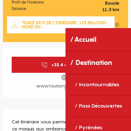
Profil de l’itinéraire
Boucle
Distance
11.3 km
Documentation
TRACÉ GPX DE L'ITINÉRAIRE : LES BALCONS
SECTIO
NORD DU...
Accueil
Ouverture et coordonnées
Destination
+33 4 68 05 41
▒▒
Incontournables
www.tourisme-canigo.com
Pass Découvertes
Description
Cet itinéraire vous permettra de cheminer dans 
Pyrénées
ce maquis aux ambiances et odeurs 