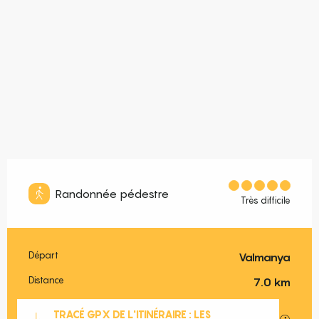
Randonnée pédestre
Très difficile
Départ
Valmanya
Informations pratiques
Distance
7.0 km
Documentation
TRACÉ GPX DE L'ITINÉRAIRE : LES
SECTIO