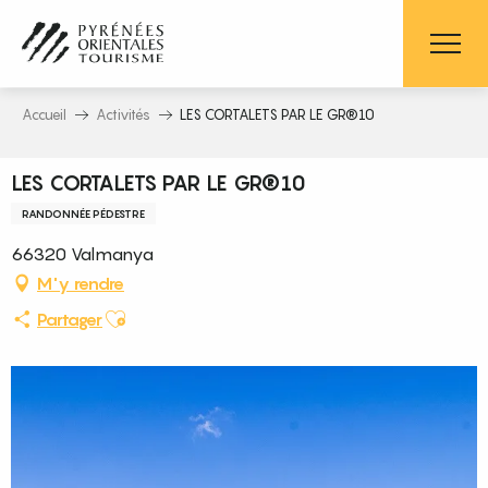
Aller
au
contenu
principal
Accueil
Activités
LES CORTALETS PAR LE GR®10
LES CORTALETS PAR LE GR®10
RANDONNÉE PÉDESTRE
66320 Valmanya
M'y rendre
Ajouter aux favoris
Partager