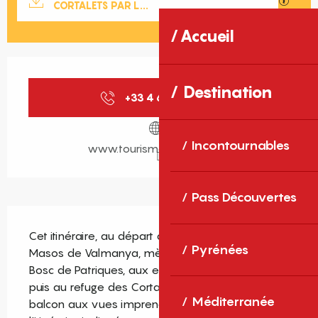
CORTALETS PAR L...
Accueil
Ouverture et coordonnées
Destination
+33 4 68 05 41
▒▒
Incontournables
www.tourisme-canigo.com
Pass Découvertes
Description
Cet itinéraire, au départ du hameau de Els 
Pyrénées
Masos de Valmanya, mène à travers l’ombre du 
Bosc de Patriques, aux estives de Prat Cabrera, 
puis au refuge des Cortalets par un sentier en 
Méditerranée
balcon aux vues imprenables.Attention 