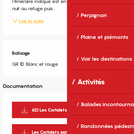
l'itinéraire indiqué est en aller simple, prévoir une 
nuit au refuge puis...
Perpignan
Lire la suite
Plaine et piémonts
Balisage
Voir les destinations
GR © Blanc et rouge
Activités
Documentation
Balades incontourna
62) Les Cortalets par le GR®10
Randonnées pédestr
Les Cortalets par le GR®10_1