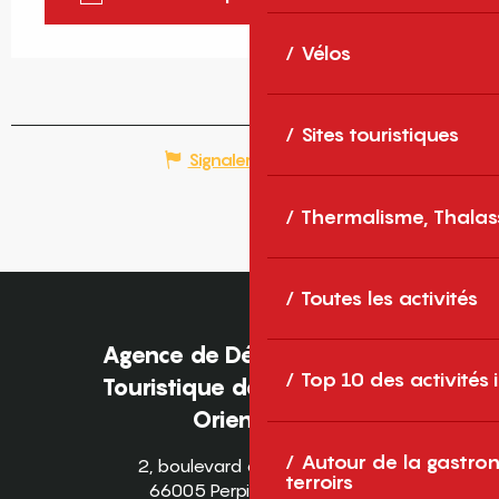
Vélos
Sites touristiques
Signaler une erreur
Thermalisme, Thalas
Toutes les activités
Agence de Développement
Top 10 des activités
Touristique des Pyrénées-
Orientales
Autour de la gastron
2, boulevard des Pyrénées
terroirs
66005 Perpignan Cedex