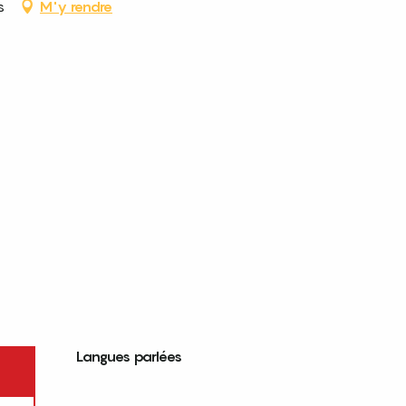
s
M'y rendre
Langues parlées
Langues parlées