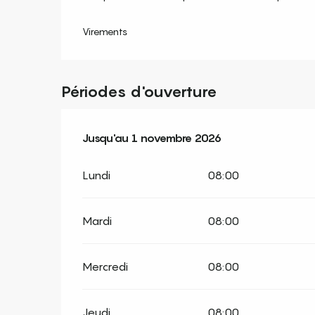
Virements
Périodes d'ouverture
Du
Jusqu'au
15 juin 2026
1 novembre 2026
au
1 novembre 2026
Lundi
08:00
Mardi
08:00
Mercredi
08:00
Jeudi
08:00