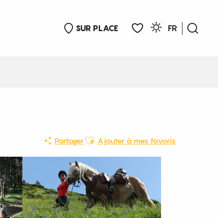
SUR PLACE
FR
Rech
Voir les favoris
Ajouter aux favoris
Partager
Ajouter à mes favoris