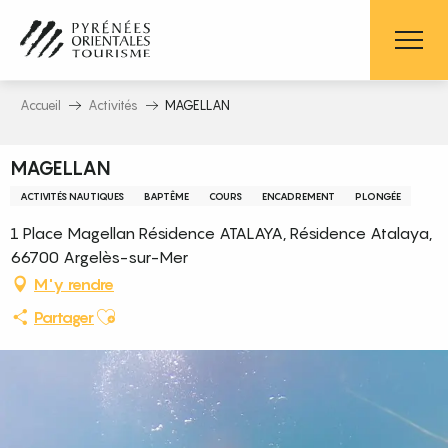
Aller
au
contenu
principal
Accueil
Activités
MAGELLAN
MAGELLAN
ACTIVITÉS NAUTIQUES
BAPTÊME
COURS
ENCADREMENT
PLONGÉE
1 Place Magellan Résidence ATALAYA, Résidence Atalaya,
66700 Argelès-sur-Mer
M'y rendre
Ajouter aux favoris
Partager