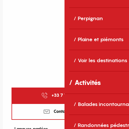
Perpignan
Plaine et piémonts
Voir les destinations
Activités
+33 7 71 89 16
▒▒
Balades incontourna
Contactez-nous
Randonnées pédestr
Langues parlées
Langues parlées