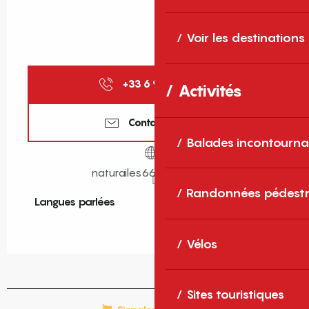
Voir les destinations
+33 6 95 12 62
▒▒
Activités
Contactez-nous
Balades incontourna
naturailes66.wixsite.com
Randonnées pédestr
Langues parlées
Langues parlées
Vélos
Sites touristiques