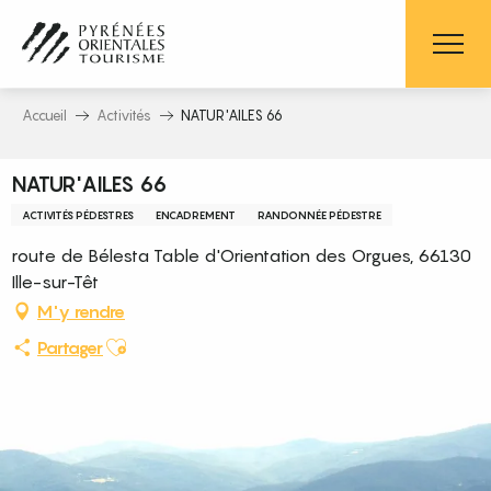
Aller
au
contenu
principal
Accueil
Activités
NATUR'AILES 66
NATUR'AILES 66
ACTIVITÉS PÉDESTRES
ENCADREMENT
RANDONNÉE PÉDESTRE
route de Bélesta Table d'Orientation des Orgues, 66130
Ille-sur-Têt
M'y rendre
Ajouter aux favoris
Partager