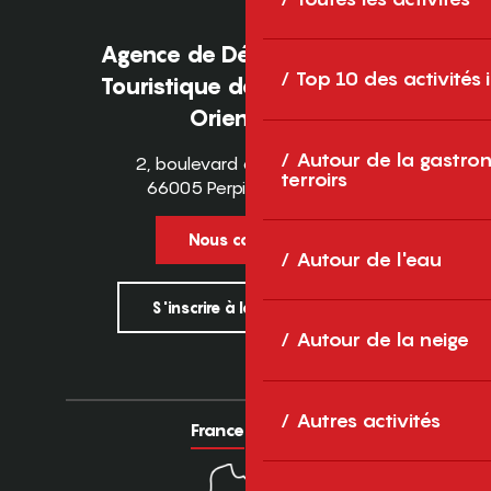
Agence de Développement
Top 10 des activités
Touristique des Pyrénées-
Orientales
Autour de la gastron
2, boulevard des Pyrénées
terroirs
66005 Perpignan Cedex
Nous contacter
Autour de l'eau
S'inscrire à la newsletter
Autour de la neige
Autres activités
France
Europe