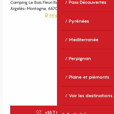
Pass Découvertes
Camping Le Bois Fleuri Route de Sorède,
Argelès-Montagne, 66700 Argelès-sur-Mer
M'y rendre
Pyrénées
Méditerranée
Perpignan
Plaine et piémonts
Voir les destinations
+33 7 83 30 24
▒▒