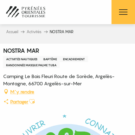
Aller
au
contenu
principal
Accueil
Activités
NOSTRA MAR
NOSTRA MAR
ACTIVITÉS NAUTIQUES
BAPTÊME
ENCADREMENT
RANDONNÉE MASQUE PALME TUBA
Camping Le Bois Fleuri Route de Sorède, Argelès-
Montagne, 66700 Argelès-sur-Mer
M'y rendre
Ajouter aux favoris
Partager