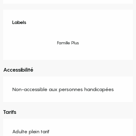
Offres de prestations
Labels
Labels
Famille Plus
Accessibilité
Non-accessible aux personnes handicapées
Tarifs
Adulte plein tarif